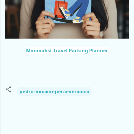
Minimalist Travel Packing Planner
pedro-musico-perseverancia
C
o
m
m