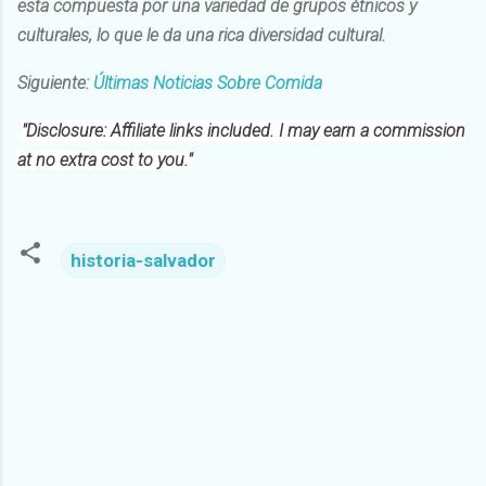
esta compuesta por una variedad de grupos étnicos y
culturales, lo que le da una rica diversidad cultural.
Siguiente:
Últimas Noticias Sobre Comida
"Disclosure: Affiliate links included. I may earn a commission
at no extra cost to you."
historia-salvador
C
o
m
m
e
n